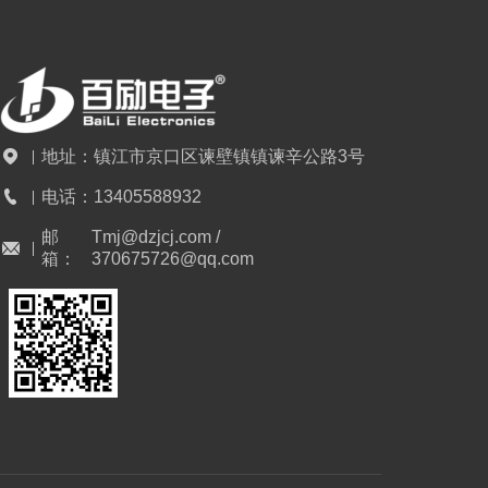
地址：
镇江市京口区谏壁镇镇谏辛公路3号
电话：
13405588932
邮
Tmj@dzjcj.com /
箱：
370675726@qq.com