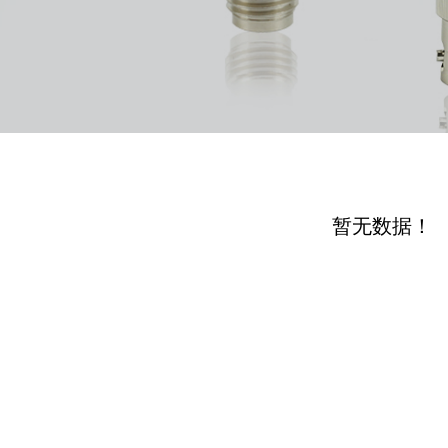
暂无数据！