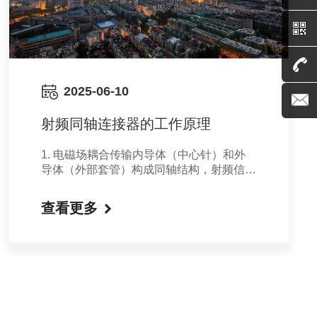
2025-06-10
射频同轴连接器的工作原理
1. 电磁场耦合传输内导体（中心针）和外
导体（外部套管）构成同轴结构，射频信号
以电磁波形式在两者之间的介质中传播。电
磁场在内导体外表面与外导体内表面之间形
查看更多
成耦合，完成能量传输。2. TEM波传输模
式同轴传输线的主模为横电磁波（TEM模
式），电场和磁场方向与传播方向垂直，保
证了信号传输的稳定性。这种模式的特点是
电磁波无纵向分量，能量完全在横向平面内
振荡，避免了相位延迟和信号失真。3. 屏
蔽与阻抗匹配外导体同时承担屏蔽和接地功