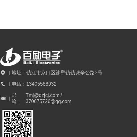
能，通过其内外表面的导电特性，有效隔离
外部电磁干扰，并防止内部信号泄漏。同轴
结构的对称性和均匀介质分布确保了特性阻
抗的连续性，减少反射和驻波损耗。
地址：
镇江市京口区谏壁镇镇谏辛公路3号
电话：
13405588932
邮
Tmj@dzjcj.com /
箱：
370675726@qq.com