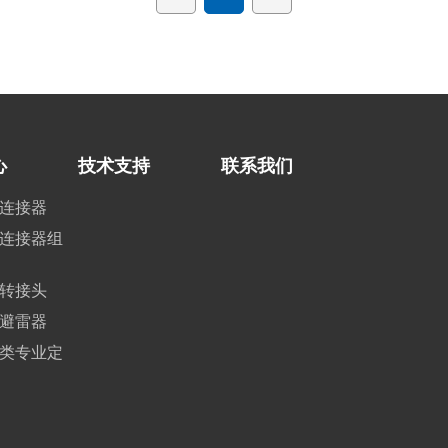
表的连接中，MCX连接器用于连接各种测
试设备，确保信号的准确传输‌。7. 传动系
统 ‌：在某些传动系统的连接中，MCX连接
器用于内部信号的传输和路由‌。8. 无线通
信系统 ‌：MCX连接器在无线通信系统中用
于连接各种无线通信设备，确保信号的稳定
传输‌。9. 电信系统 ‌：在电信系统中，MCX
连接器用于连接各种电信设备，确保信号的
心
技术支持
联系我们
稳定传输和处理‌。
连接器
连接器组
转接头
避雷器
类专业定