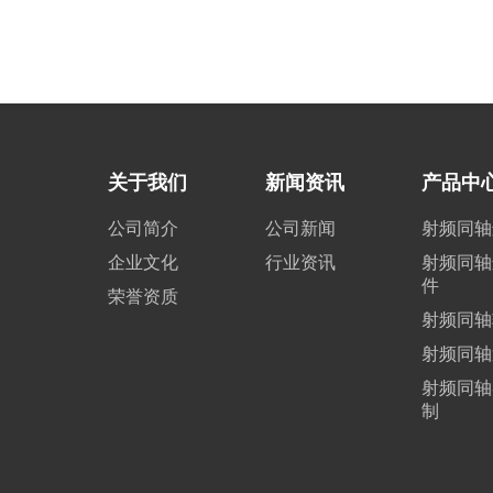
考虑RF连接器的材料和镀层，以确保其在
特定环境下的稳定性和耐久性‌。7. 通用性
与高性能需求‌：如果通用RF连接器能满足
需求，则不选择高性能RF连接器，以降低
成本‌。
关于我们
新闻资讯
产品中
公司简介
公司新闻
射频同轴
企业文化
行业资讯
射频同轴
件
荣誉资质
射频同轴
射频同轴
射频同轴
制