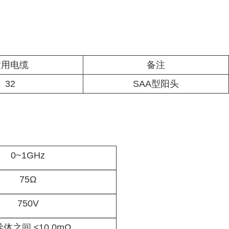
适用电缆
备注
32
SAA型阳头
0~1GHz
75Ω
750V
体之间 ≤10.0mΩ