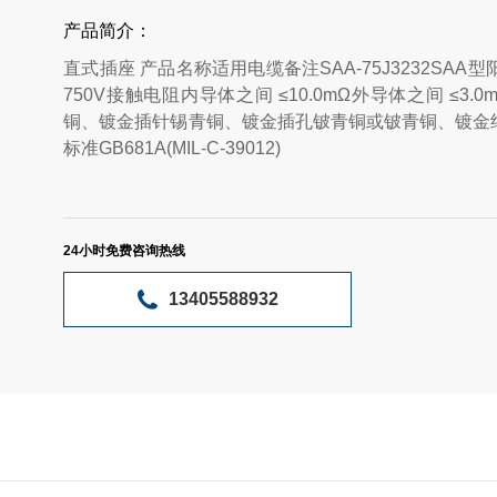
产品简介：
直式插座 产品名称适用电缆备注SAA-75J3232SAA
750V接触电阻内导体之间 ≤10.0mΩ外导体之间 ≤3.0
铜、镀金插针锡青铜、镀金插孔铍青铜或铍青铜、镀金绝
标准GB681A(MIL-C-39012)
24小时免费咨询热线
13405588932