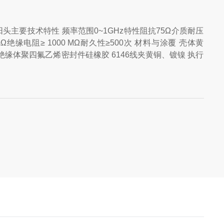
型阳头主要技术特性 频率范围0~1GHz特性阻抗75Ω介质耐压
mΩ绝缘电阻≥ 1000 MΩ耐久性≥500次 材料与涂覆 壳体黄
缘体聚四氟乙烯密封件硅橡胶 6146线夹黄铜、镀镍 执行