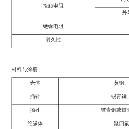
接触电阻
外
绝缘电阻
耐久性
材料与涂覆
壳体
黄铜
插针
锡青铜
插孔
铍青铜或铍
绝缘体
聚四