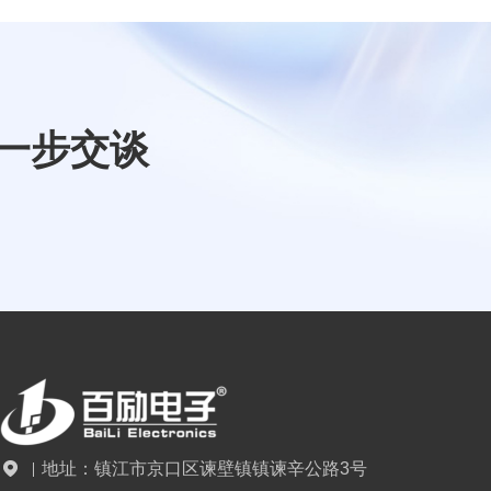
一步交谈
地址：
镇江市京口区谏壁镇镇谏辛公路3号