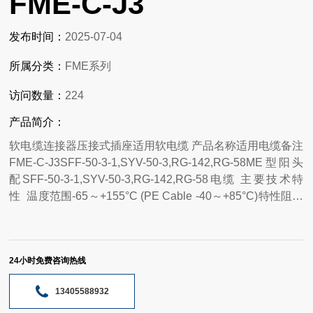
FME-C-J3
发布时间：
2025-07-04
所属分类：
FME系列
访问数量：
224
产品简介：
软电缆连接器压接式插座适用软电缆 产品名称适用电缆备注
FME-C-J3SFF-50-3-1,SYV-50-3,RG-142,RG-58ME型阳头
配SFF-50-3-1,SYV-50-3,RG-142,RG-58电缆 主要技术特
性 温度范围-65～+155°C (PE Cable -40～+85°C)特性阻抗
50Ω,频率范围DC～3GHz工作电压500V max (有效值)耐 压
1000V rms (海平面 小值)接触电阻内导体之间 ≤ 10 mΩ外导
体之间 ≤ 5 mΩ绝缘电阻≥ 5000 MΩ插入损耗≤ 0.15
24小时免费咨询热线
dB/2GHz电压驻波比直式 ≤ 1.20弯式 ≤ 1.25耐久性≥500
次 材料与涂覆 壳体黄铜镀亮镍插针黄铜镀硬金插孔铍青铜
13405588932
或锡青铜硬金绝缘体聚四氟乙烯压接套铜合金镀镍或镀金 适