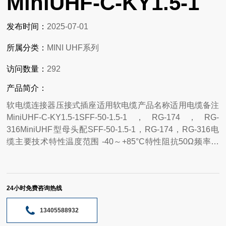
MiniUHF-C-KY1.5-1
发布时间：
2025-07-01
所属分类：
MINI UHF系列
访问数量：
292
产品简介：
软电缆连接器压接式插座适用软电缆产品名称适用电缆备注
MiniUHF-C-KY1.5-1SFF-50-1.5-1，RG-174，RG-
316MiniUHF型母头配SFF-50-1.5-1，RG-174，RG-316电
缆主要技术特性温度范围 -40～+85°C特性阻抗50Ω频率范
围DC～2.5GHz工作电压335V max (有效值)耐 压1000V rms
(海平面小值) 接触电阻内导体之间≤ 5 mΩ外导体之间 ≤ 2.5
mΩ绝缘电阻≥ 5000 MΩ 电压驻波比 直式 ≤ 1.22弯式 ≤ 1.30
24小时免费咨询热线
耐久性≥500次（cycles） 材料与涂覆壳体黄铜镀亮镍插针黄
铜镀硬金插孔铍青铜或锡青铜镀硬金绝缘体 聚四氟乙烯 压
13405588932
接套铜合金镀亮镍O型密封件硅橡胶 适用技术标准