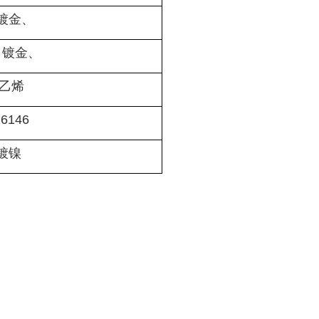
镀金、
、镀金、
氟乙烯
6146
镀镍