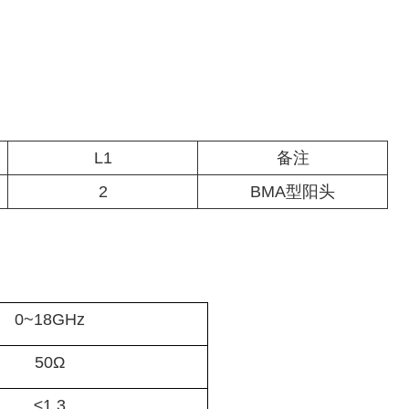
L1
备注
2
BMA型阳头
0~18GHz
50Ω
≤1.3