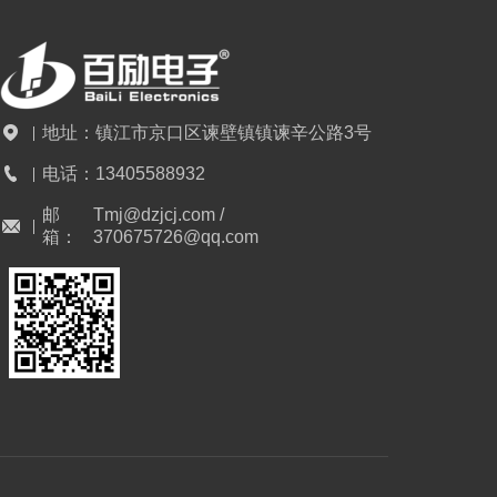
地址：
镇江市京口区谏壁镇镇谏辛公路3号
电话：
13405588932
邮
Tmj@dzjcj.com /
箱：
370675726@qq.com