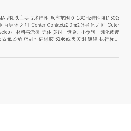
BMA型阳头主要技术特性 频率范围 0~18GHz特性阻抗50Ω
体之间 Center Contact≤2.0mΩ外导体之间 Outer
00次（cycles） 材料与涂覆 壳体 黄铜、镀金、不锈钢、钝化或镀
四氟乙烯 密封件硅橡胶 6146线夹黄铜 镀镍 执行标准