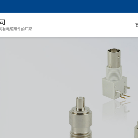
司
同轴电缆组件的厂家