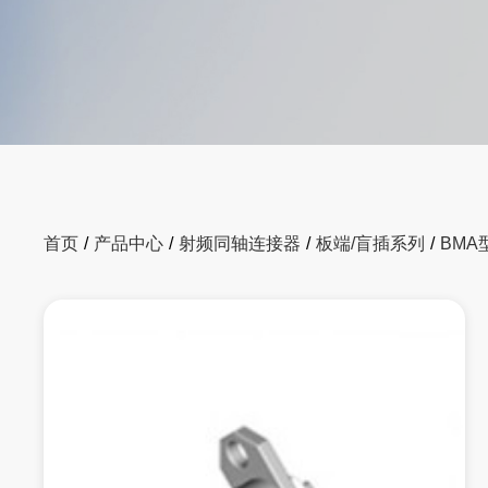
首页
/
产品中心
/
射频同轴连接器
/
板端/盲插系列
/
BMA