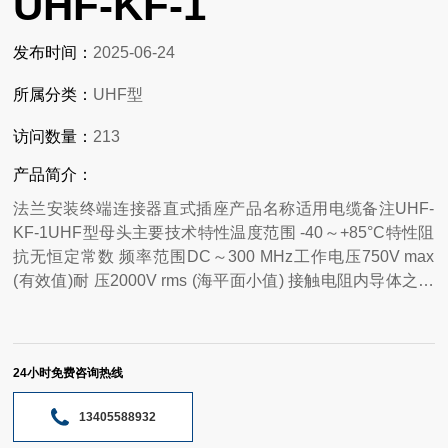
UHF-KF-1
发布时间：
2025-06-24
所属分类：
UHF型
访问数量：
213
产品简介：
法兰安装终端连接器直式插座产品名称适用电缆备注UHF-
KF-1UHF型母头主要技术特性温度范围 -40～+85°C特性阻
抗无恒定常数 频率范围DC～300 MHz工作电压750V max
(有效值)耐 压2000V rms (海平面小值) 接触电阻内导体之间
Center Contact≤ 5 mΩ外导体之间 Outer Contact ≤ 5 mΩ绝
缘电阻≥ 5000 MΩ耐久性≥500次（cycles） 材料与涂覆壳体
黄铜镀亮镍插针黄铜镀硬金或银插孔铍青铜镀硬金或银绝缘
24小时免费咨询热线
体 聚四氟乙烯或聚乙烯 压接套铜合金镀镍O型密封件硅橡
胶 适用技术标准IEC 60169-12;GB/T 15888.
13405588932