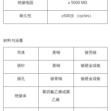
绝缘电阻
≥ 5000 MΩ
耐久性
≥500次（cycles）
材料与涂覆
壳体
黄铜
镀亮镍
插针
黄铜
镀硬金或银
插孔
铍青铜
镀硬金或银
聚四氟乙烯或聚
绝缘体
乙烯