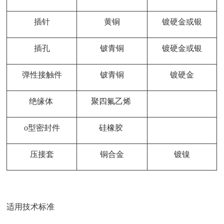
插针
黄铜
镀硬金或银
插孔
铍青铜
镀硬金或银
弹性接触件
铍青铜
镀硬金
绝缘体
聚四氟乙烯
o型密封件
硅橡胶
压接套
铜合金
镀镍
适用技术标准