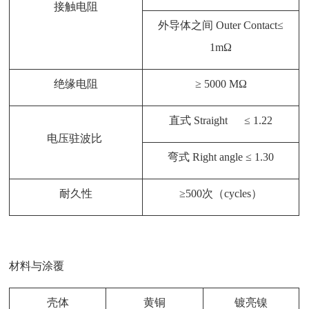
接触电阻
外导体之间
Outer Contact≤
1mΩ
绝缘电阻
≥ 5000 MΩ
直式
Straight ≤ 1.22
电压驻波比
弯式
Right angle ≤ 1.30
耐久性
≥500次（cycles）
材料与涂覆
壳体
黄铜
镀亮镍