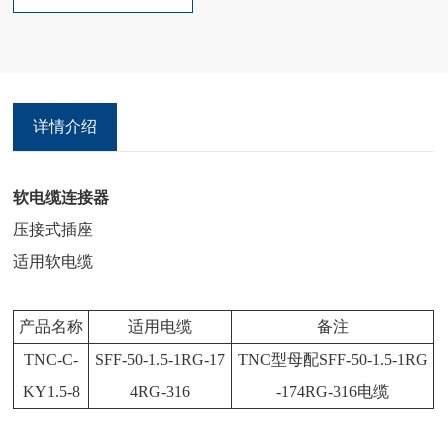
件铍青铜镀硬金绝缘体 聚四氟乙烯 o型密封件硅橡胶 压接套
铜合金镀镍 适用技术标准MIL-C-39012;CECC 22200;IEC
60169-17.
详情介绍
软电缆连接器
压接式插座
适用软电缆
产品名称
适用电缆
备注
TNC-C-
SFF-50-1.5-1RG-17
TNC型母配SFF-50-1.5-1RG
KY1.5-8
4RG-316
-174RG-316电缆