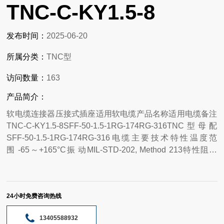
TNC-C-KY1.5-8
发布时间：
2025-06-20
所属分类：
TNC型
访问数量：
163
产品简介：
软电缆连接器压接式插座适用软电缆产品名称适用电缆备注
TNC-C-KY1.5-8SFF-50-1.5-1RG-174RG-316TNC型母配
SFF-50-1.5-1RG-174RG-316电缆主要技术特性温度范
围 -65～+165°C振 动MIL-STD-202, Method 213特性阻抗
50Ω,频率范围DC～11GHz工作电压500V max (有效值)耐 压
1000V rms (海平面 小值)接触电阻内导体之间 Center
Contact≤ 1.5 mΩ外导体之间 Outer Contact≤ 1mΩ绝缘电阻≥
24小时免费咨询热线
5000 MΩ电压驻波比 直式 Straight ≤ 1.22弯式 Right
angle ≤ 1.30耐久性≥500次（cycles） 材料与涂覆壳体黄铜
13405588932
镀亮镍插针黄铜镀硬金或银插孔铍青铜镀硬金或银弹性接触