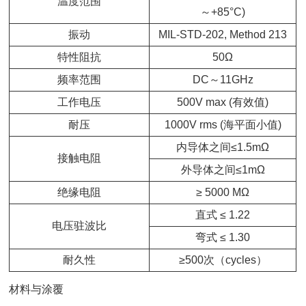
温度范围
～+85°C)
振动
MIL-STD-202, Method 213
特性阻抗
50Ω
频率范围
DC～11GHz
工作电压
500V max (有效值)
耐压
1000V rms (海平面小值)
内导体之间≤1.5mΩ
接触电阻
外导体之间≤1mΩ
绝缘电阻
≥ 5000 MΩ
直式 ≤ 1.22
电压驻波比
弯式 ≤ 1.30
耐久性
≥500次（cycles）
材料与涂覆