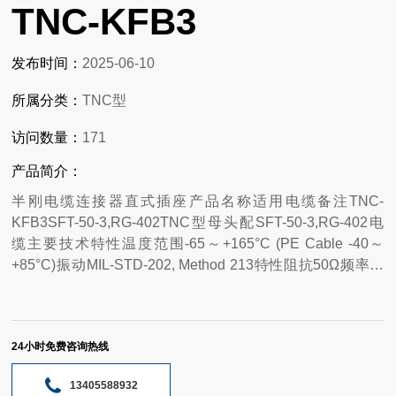
TNC-KFB3
发布时间：
2025-06-10
所属分类：
TNC型
访问数量：
171
产品简介：
半刚电缆连接器直式插座产品名称适用电缆备注TNC-
KFB3SFT-50-3,RG-402TNC型母头配SFT-50-3,RG-402电
缆主要技术特性温度范围-65～+165°C (PE Cable -40～
+85°C)振动MIL-STD-202, Method 213特性阻抗50Ω频率范
围DC～11GHz工作电压500V max (有效值)耐压1000V rms
(海平面小值)接触电阻内导体之间≤1.5mΩ外导体之间≤1mΩ
绝缘电阻≥ 5000 MΩ电压驻波比直式 ≤ 1.22弯式 ≤ 1.30耐久
24小时免费咨询热线
性≥500次（cycles）材料与涂覆壳体黄铜镀亮镍插针黄铜镀
硬金或银插孔铍青铜镀硬金或银弹性接触件铍青铜镀硬金绝
13405588932
缘体聚四氟乙烯o型密封件硅橡胶压接套铜合金镀镍适用技