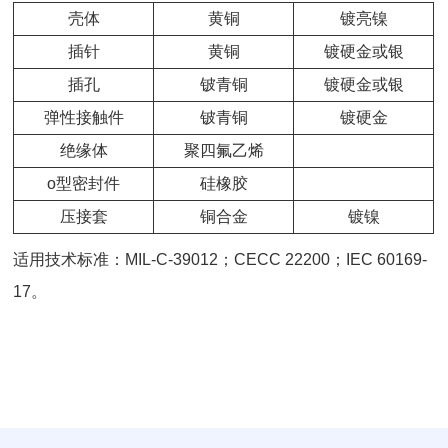
壳体
黄铜
镀亮镍
插针
黄铜
镀硬金或银
插孔
铍青铜
镀硬金或银
弹性接触件
铍青铜
镀硬金
绝缘体
聚四氟乙烯
o型密封件
硅橡胶
压接套
铜合金
镀镍
适用技术标准：MIL-C-39012；CECC 22200；IEC 60169-
17。